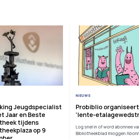
NIEUWS
iking Jeugdspecialist
Probiblio organiseert
et Jaar en Beste
‘lente-etalagewedstr
otheek tijdens
Log snel in of word abonnee va
otheekplaza op 9
Bibliotheekblad Inloggen Abon
mber