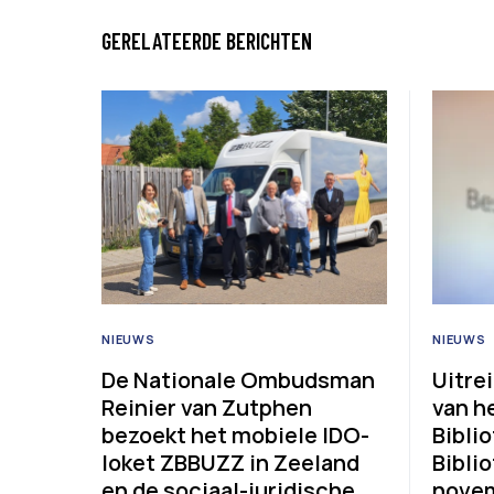
GERELATEERDE BERICHTEN
NIEUWS
NIEUWS
De Nationale Ombudsman
Uitre
Reinier van Zutphen
van h
bezoekt het mobiele IDO-
Bibli
loket ZBBUZZ in Zeeland
Bibli
en de sociaal-juridische
nove