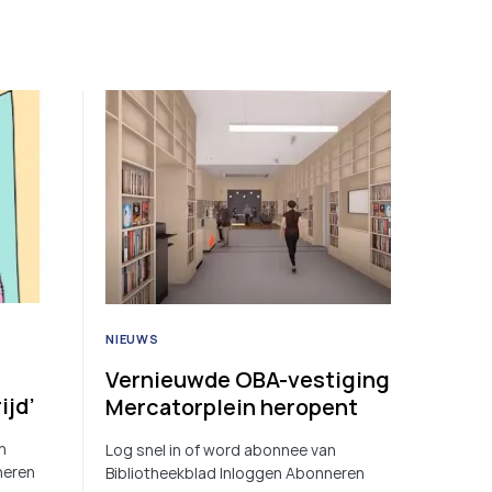
NIEUWS
Vernieuwde OBA-vestiging
ijd’
Mercatorplein heropent
n
Log snel in of word abonnee van
neren
Bibliotheekblad Inloggen Abonneren