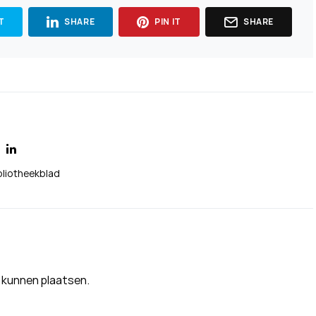
T
SHARE
PIN IT
SHARE
bliotheekblad
 kunnen plaatsen.