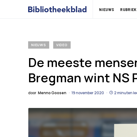
NIEUWS
RUBRIEK
NIEUWS
VIDEO
De meeste mensen
Bregman wint NS P
door
Menno Goosen
19 november 2020
2 minuten le