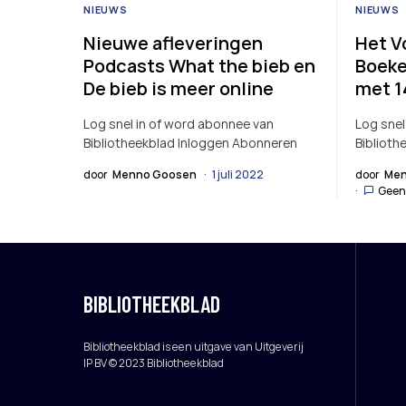
NIEUWS
NIEUWS
Nieuwe afleveringen
Het V
Podcasts What the bieb en
Boeke
De bieb is meer online
met 1
Log snel in of word abonnee van
Log snel
Bibliotheekblad Inloggen Abonneren
Biblioth
door
Menno Goosen
1 juli 2022
door
Men
Geen
BIBLIOTHEEKBLAD
Bibliotheekblad is een uitgave van Uitgeverij
IP BV © 2023 Bibliotheekblad