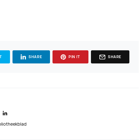
T
SHARE
PIN IT
SHARE
bliotheekblad