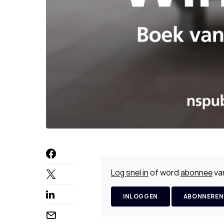
Log snel in
of word
abonnee
van
INLOGGEN
ABONNEREN