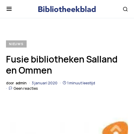
NIEUWS
Fusie bibliotheken Salland
en Ommen
door
admin
3 januari 2020
1 minuut leestijd
Geen reacties