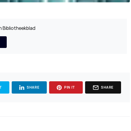
 Bibliotheekblad
T
SHARE
PIN IT
SHARE