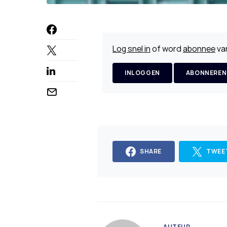
Log snel in
of word
abonnee
van
INLOGGEN
ABONNEREN
SHARE
TWEE
AUTEUR