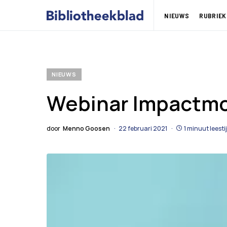
NIEUWS
RUBRIEK
NIEUWS
Webinar Impactmon
door
Menno Goosen
22 februari 2021
1 minuut leesti