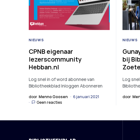
NIEUWS
NIEUWS
CPNB eigenaar
Gunay
lezerscommunity
bij B
Hebban.nl
Zoet
Log snel in of word abonnee van
Log snel
Bibliotheekblad Inloggen Abonneren
Biblioth
door
Menno Goosen
6 januari 2021
door
Men
Geen reacties