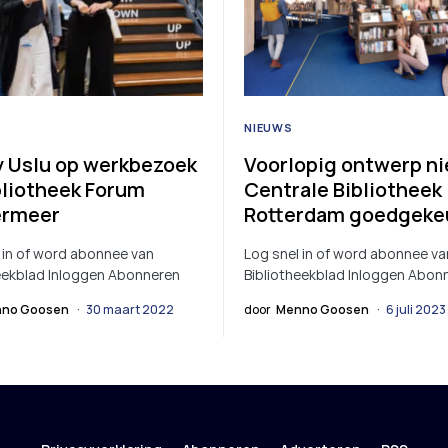
NIEUWS
 Uslu op werkbezoek
Voorlopig ontwerp n
ibliotheek Forum
Centrale Bibliotheek
ermeer
Rotterdam goedgeke
 in of word abonnee van
Log snel in of word abonnee va
eekblad Inloggen Abonneren
Bibliotheekblad Inloggen Abon
no Goosen
30 maart 2022
door
Menno Goosen
6 juli 2023